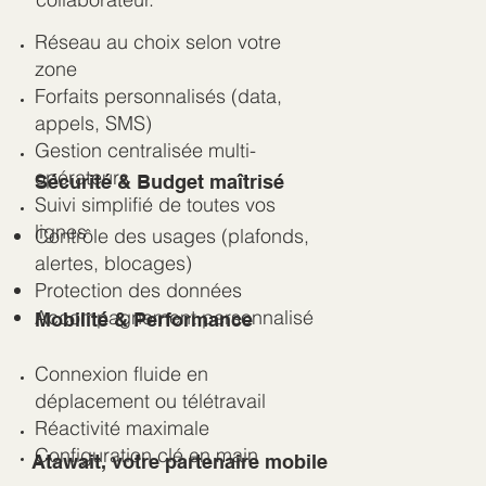
Réseau au choix selon votre
zone
Forfaits personnalisés (data,
appels, SMS)
Gestion centralisée multi-
opérateurs
Sécurité & Budget maîtrisé
Suivi simplifié de toutes vos
lignes
Contrôle des usages (plafonds,
alertes, blocages)
Protection des données
Accompagnement personnalisé
Mobilité & Performance
Connexion fluide en
déplacement ou télétravail
Réactivité maximale
Configuration clé en main
Atawait, votre partenaire mobile