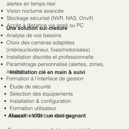
alertes en temps réel
Vision nocturne avancée
Stockage sécurisé (NVR, NAS, Onvif)
Accès à distance via appli ou PC
Une solution sur-mesure
Analyse de vos besoins
Choix des caméras adaptées
(intérieur/extérieur, fixes/motorisées)
Installation discrète et professionnelle
Paramétrage personnalisé (alertes, zones,
accès)
Installation clé en main & suivi
Formation à l’interface de gestion
Étude de sécurité
Sélection des équipements
Installation & configuration
Formation utilisateur
Support technique continu
Atawait + VIGI : un duo gagnant