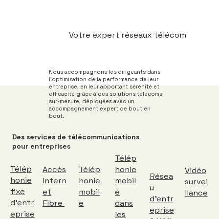
Votre expert réseaux télécom
Nous accompagnons les dirigeants dans
l’optimisation de la performance de leur
entreprise, en leur apportant sérénité et
efficacité grâce à des solutions télécoms
sur-mesure, déployées avec un
accompagnement expert de bout en
bout.
Des services de télécommunications
pour entreprises
Télép
Télép
Accès
Télép
honie
Vidéo
Résea
honie
Intern
honie
mobil
survei
u
fixe
et
mobil
e
llance
d'entr
d'entr
Fibre
e
dans
eprise
eprise
les